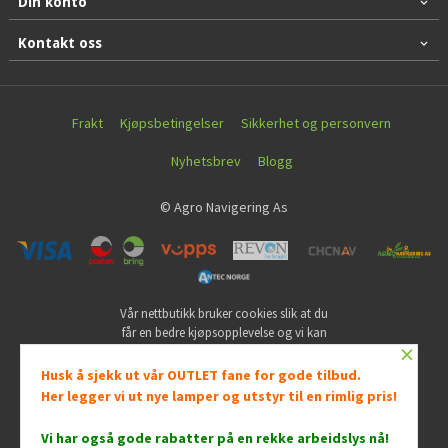
Din konto
Kontakt oss
Frakt
Kjøpsbetingelser
Sikkerhet og personvern
Nyhetsbrev
Blogg
© Agro Navigering As
Vår nettbutikk bruker cookies slik at du
får en bedre kjøpsopplevelse og vi kan
×
yte deg bedre service. Vi bruker cookies
hovedsaklig til å lagre
Husk å sjekk ut vår OUTLET fane for gode tilbud.
innloggingsdetaljer og huske hva du
Her legger vi ut nye lamper og utstyr til en rimlig pris!
har puttet i handlekurven din. Fortsett å
bruke siden som normalt om du godtar
Vi har også gode rabatter på en rekke arbeidslys nå
!
dette.
Les mer