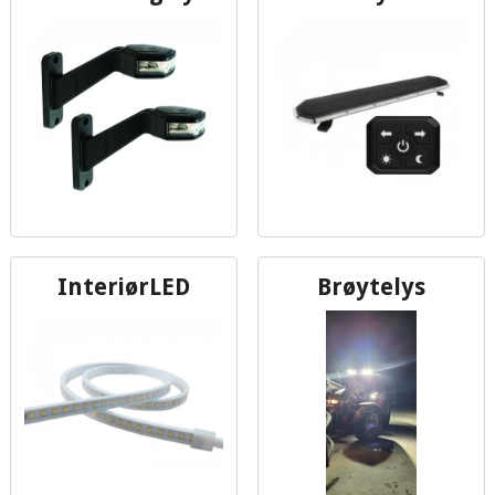
InteriørLED
Brøytelys