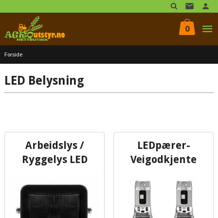
Gå
til
innholdet
0
Forside
LED Belysning
Arbeidslys /
LEDpærer-
Ryggelys LED
Veigodkjente