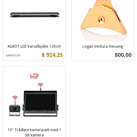
AGRO1 LED Varselbjelke 120cm
Logan Ventura messing
Rabatt
inkl.
inkl.
Tilbud
Pris
8 924,25
800,00
14 873,75
mva.
mva.
10" Trådløst kamerasett med 1
stk kamera