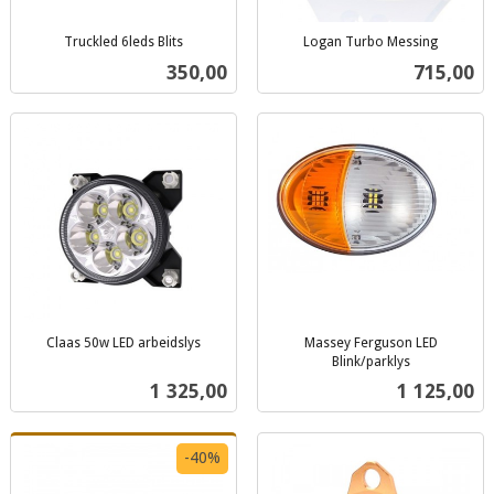
Truckled 6leds Blits
Logan Turbo Messing
inkl.
inkl.
Pris
Pris
350,00
715,00
mva.
mva.
Claas 50w LED arbeidslys
Massey Ferguson LED
inkl.
Blink/parklys
inkl.
mva.
Pris
Pris
1 325,00
1 125,00
mva.
-40%