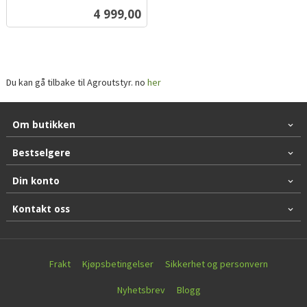
inkl.
Pris
4 999,00
mva.
Du kan gå tilbake til Agroutstyr. no
her
Om butikken
Bestselgere
Din konto
Kontakt oss
Frakt
Kjøpsbetingelser
Sikkerhet og personvern
Nyhetsbrev
Blogg