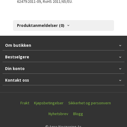
62479:2011-09, RoHS 2011/65/EU.
Produktanmeldelser (0)
Om butikken
Bestselgere
Din konto
Kontakt oss
Frakt
Kjøpsbetingelser
Sikkerhet og personvern
Nyhetsbrev
Blogg
© Agro Navigering As