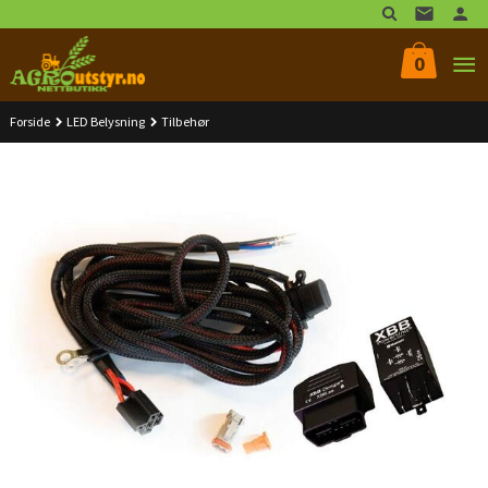
Gå
til
innholdet
0
Forside
LED Belysning
Tilbehør