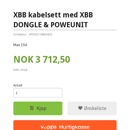
XBB kabelsett med XBB
DONGLE & POWEUNIT
Artikkelnr.:
VP57037-XBB-0425
Max 15A
Pris
NOK
3 712,50
inkl. mva.
Antall
Kjøp
Ønskeliste