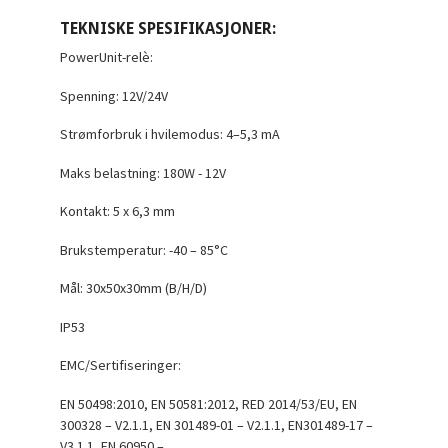
TEKNISKE SPESIFIKASJONER:
PowerUnit-relè:
Spenning: 12V/24V
Strømforbruk i hvilemodus: 4–5,3 mA
Maks belastning: 180W - 12V
Kontakt: 5 x 6,3 mm
Brukstemperatur: -40 – 85°C
Mål: 30x50x30mm (B/H/D)
IP53
EMC/Sertifiseringer:
EN 50498:2010, EN 50581:2012, RED 2014/53/EU, EN
300328 – V2.1.1, EN 301489-01 – V2.1.1, EN301489-17 –
V3.1.1, EN 60950 –