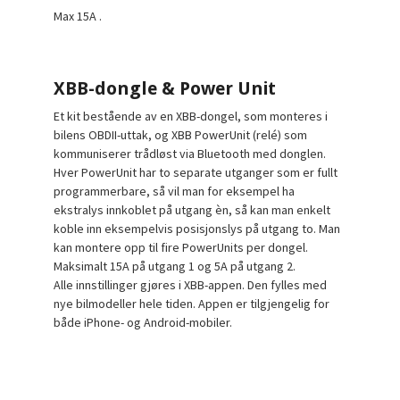
Max 15A .
XBB-dongle & Power Unit
Et kit bestående av en XBB-dongel, som monteres i
bilens OBDII-uttak, og XBB PowerUnit (relé) som
kommuniserer trådløst via Bluetooth med donglen.
Hver PowerUnit har to separate utganger som er fullt
programmerbare, så vil man for eksempel ha
ekstralys innkoblet på utgang èn, så kan man enkelt
koble inn eksempelvis posisjonslys på utgang to. Man
kan montere opp til fire PowerUnits per dongel.
Maksimalt 15A på utgang 1 og 5A på utgang 2.
Alle innstillinger gjøres i XBB-appen. Den fylles med
nye bilmodeller hele tiden. Appen er tilgjengelig for
både iPhone- og Android-mobiler.