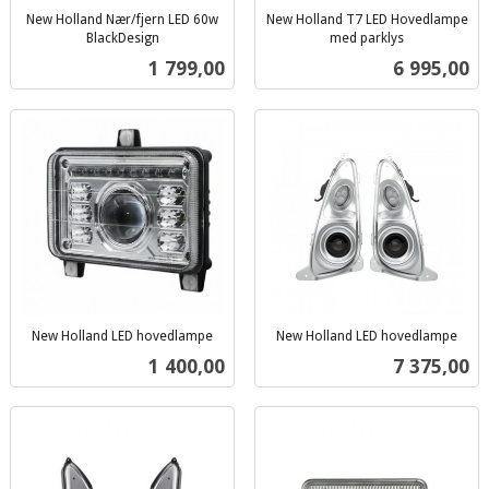
New Holland Nær/fjern LED 60w
New Holland T7 LED Hovedlampe
BlackDesign
med parklys
inkl.
inkl.
Pris
Pris
1 799,00
6 995,00
mva.
mva.
New Holland LED hovedlampe
New Holland LED hovedlampe
inkl.
inkl.
Pris
Pris
1 400,00
7 375,00
mva.
mva.