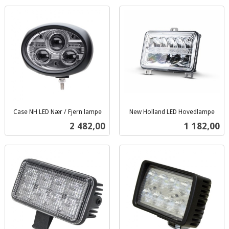
Case NH LED Nær / Fjern lampe
New Holland LED Hovedlampe
inkl.
inkl.
Pris
Pris
2 482,00
1 182,00
mva.
mva.