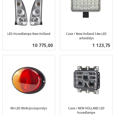
LED Hovedlampe New Holland
Case / New Holland 54w LED
inkl.
arbeidslys
inkl.
mva.
Pris
Pris
10 775,00
1 123,75
mva.
NH LED Blink/posisjonslys
Case / NEW HOLLAND LED
inkl.
hovedlampe