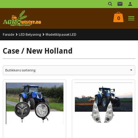
Gå
til
innholdet
0
Forside
LED Belysning
Modelltilpasset LED
Case / New Holland