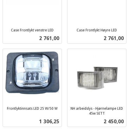
Case Frontlykt venstre LED
Case Frontlykt Høyre LED
inkl.
inkl.
Pris
Pris
2 761,00
2 761,00
mva.
mva.
Frontlyktinnsats LED 25 W/50 W
NH arbeidslys - Hjørnelampe LED
inkl.
45w SETT
inkl.
mva.
Pris
Pris
1 306,25
2 450,00
mva.