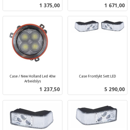
inkl.
mva.
Pris
Pris
1 375,00
1 671,00
mva.
Case / New Holland Led 40w
Case Frontlykt Sett LED
inkl.
Arbeidslys
inkl.
mva.
Pris
Pris
1 237,50
5 290,00
mva.