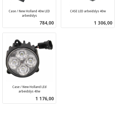
Case / New Holland 40w LED
CASE LED arbeidslys 40w
inkl.
arbeidslys
inkl.
mva.
Pris
Pris
784,00
1 306,00
mva.
Case / New Holland LEd
arbeidslys 40w
inkl.
Pris
1 176,00
mva.