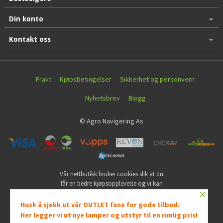
Din konto
Kontakt oss
Frakt
Kjøpsbetingelser
Sikkerhet og personvern
Nyhetsbrev
Blogg
© Agro Navigering As
Vår nettbutikk bruker cookies slik at du
får en bedre kjøpsopplevelse og vi kan
×
yte deg bedre service. Vi bruker cookies
hovedsaklig til å lagre
Husk å sjekk ut vår OUTLET fane for gode tilbud.
innloggingsdetaljer og huske hva du
Her legger vi ut nye lamper og utstyr til en rimlig pris!
har puttet i handlekurven din. Fortsett å