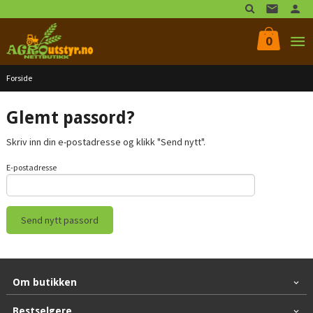
Gå
til
innholdet
0
Forside
Glemt passord?
Skriv inn din e-postadresse og klikk "Send nytt".
E-postadresse
Om butikken
Bestselgere