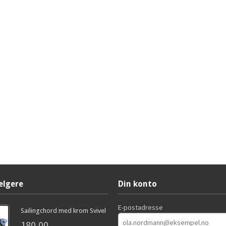
elgere
Din konto
E-postadresse
Sailingchord med krom Svivel
180,00