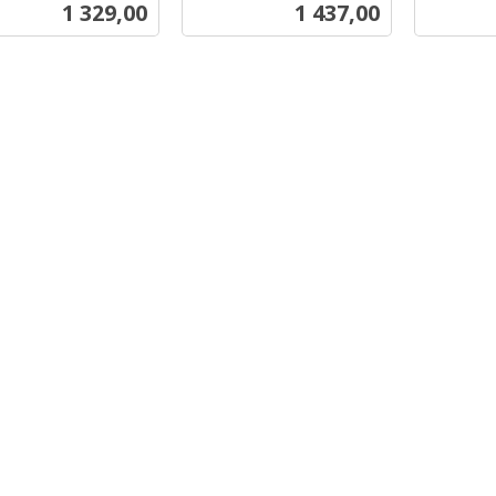
mva.
Pris
Pris
1 329,00
1 437,00
mva.
Kjøp
Kjøp