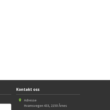
Kontakt oss
Adresse
Hvamsvegen 433
,
2150
Årnes