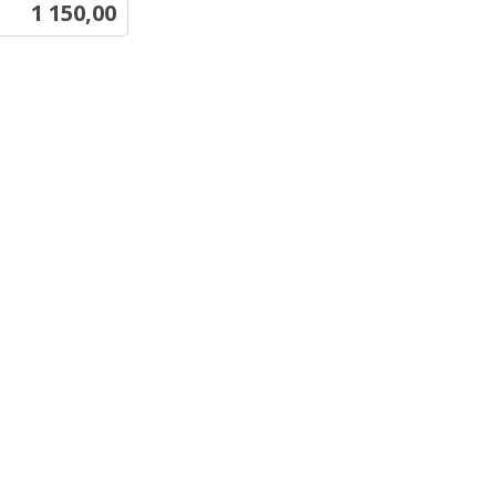
Pris
1 150,00
Kjøp