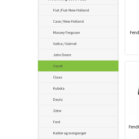
Fiat /Fiat-New Holland
Case / New Holland
Massey Ferguson
Fend
inkl.
Valtra / Valmet
mva.
John Deere
Fendt
Claas
Kubota
Deutz
Zetor
Ford
Fendt
Kabler og overganger
inkl.