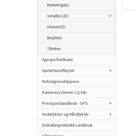
Markeringslys
mva.
Varsellys LED
InteriørLED
Brøytelys
Tilbehør
Agropa Rattkuler
Gjeterhundfløyter
Robotgressklippere
Kamerasystemer 12/24v
Presisjonslandbruk - GPS
Hodelykter og Håndlykter
Emballasjeteknikk Landbruk