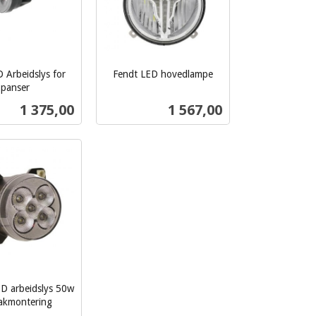
 Arbeidslys for
Fendt LED hovedlampe
inkl.
panser
mva.
Pris
Pris
1 375,00
1 567,00
Kjøp
Les mer
D arbeidslys 50w
takmontering