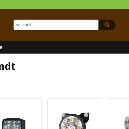
dt
ndt