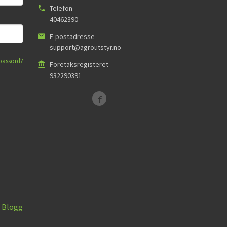
Telefon
40462390
E-postadresse
support@agroutstyr.no
passord?
Foretaksregisteret
932290391
Blogg