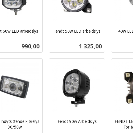
t 60w LED arbeidslys
Fendt 50w LED arbeidslys
40w LED
inkl.
inkl.
mva.
Pris
Pris
990,00
1 325,00
mva.
Kjøp
Les mer
 høytsittende kjørelys
Fendt 90w Arbeidslys
FENDT LE
inkl.
30/50w
For 
inkl.