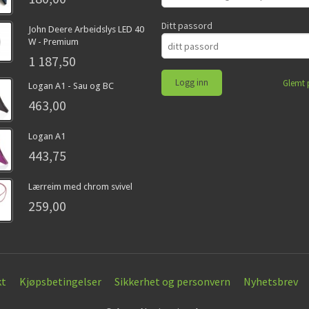
Ditt passord
John Deere Arbeidslys LED 40
W - Premium
1 187,50
Glemt 
Logan A1 - Sau og BC
463,00
Logan A1
443,75
Lærreim med chrom svivel
259,00
kt
Kjøpsbetingelser
Sikkerhet og personvern
Nyhetsbrev