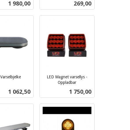
mva.
Pris
Pris
1 980,00
269,00
Les mer
Kjøp
 Varselbjelke
LED Magnet varsellys -
Oppladbar
inkl.
Pris
Pris
1 062,50
1 750,00
mva.
Kjøp
Les mer