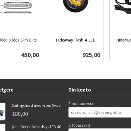
kled 6 leds Slim Blits
Hideaway Flash 4-LED
Hideawa
inkl.
inkl.
mva.
Pris
Pris
450,00
925,00
mva.
Kjøp
Kjøp
elgere
Din konto
E-postadresse
Sailingchord med krom Svivel
180,00
Ditt passord
John Deere Arbeidslys LED 40