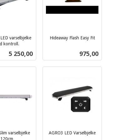
ED varselbjelke
Hideaway Flash Easy Fit
inkl.
 kontroll.
mva.
Pris
Pris
5 250,00
975,00
Les mer
Kjøp
im varselbjelke
AGRO3 LED Varselbjelke
inkl.
120cm