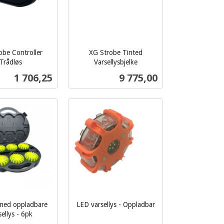
obe Controller
XG Strobe Tinted
Trådløs
Varsellysbjelke
inkl.
Pris
Pris
1 706,25
9 775,00
mva.
Kjøp
Kjøp
 med oppladbare
LED varsellys - Oppladbar
inkl.
sellys - 6pk