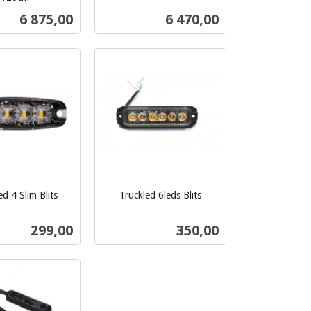
mva.
Pris
Pris
6 875,00
6 470,00
Kjøp
Kjøp
ed 4 Slim Blits
Truckled 6leds Blits
inkl.
mva.
Pris
Pris
299,00
350,00
Kjøp
Kjøp