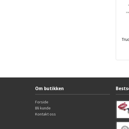
Truc
inkl.
mva.
Om butikken
Bests
Forside
Bli kunde
Kontakt oss