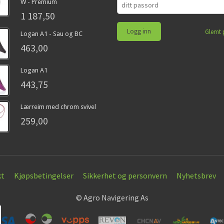
W - Premium
1 187,50
Glemt 
Logan A1 - Sau og BC
463,00
Logan A1
443,75
Lærreim med chrom svivel
259,00
kt
Kjøpsbetingelser
Sikkerhet og personvern
Nyhetsbrev
© Agro Navigering As