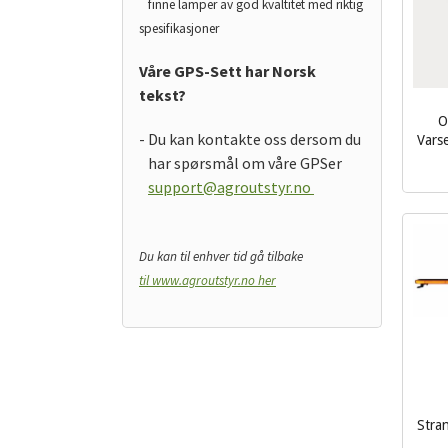
finne lamper av god kvaltitet med riktig
spesifikasjoner
Våre GPS-Sett har Norsk
tekst?
O
- Du kan kontakte oss dersom du
Varse
inkl.
har spørsmål om våre GPSer
mva.
support@agroutstyr.no
Du kan til enhver tid gå tilbake
til www.agroutstyr.no her
Stra