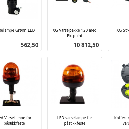
sellampe Grønn LED
XG Varselpakke 120 med
XG Str
Fix-point
inkl.
inkl.
Pris
Pris
562,50
10 812,50
mva.
mva.
Kjøp
Kjøp
ed Varsellampe for
LED varsellampe for
Koffert
påstikkfeste
påstikkfeste
var
inkl.
inkl.