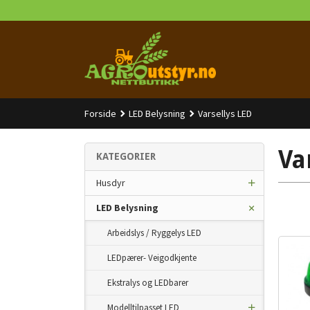
Gå
til
innholdet
Forside
LED Belysning
Varsellys LED
Va
KATEGORIER
Husdyr
LED Belysning
Arbeidslys / Ryggelys LED
LEDpærer- Veigodkjente
Ekstralys og LEDbarer
Modelltilpasset LED