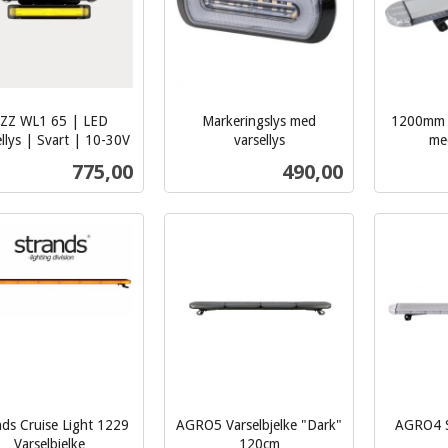
ZZ WL1 65 | LED
Markeringslys med
1200mm L
llys | Svart | 10-30V
varsellys
med
inkl.
inkl.
Pris
Pris
775,00
490,00
mva.
mva.
Kjøp
Les mer
nds Cruise Light 1229
AGRO5 Varselbjelke "Dark"
AGRO4 Sl
Varselbjelke
120cm