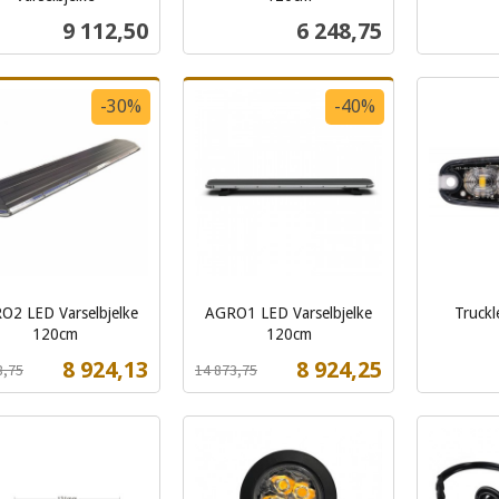
inkl.
inkl.
Pris
Pris
9 112,50
6 248,75
mva.
mva.
Kjøp
Kjøp
-30%
-40%
O2 LED Varselbjelke
AGRO1 LED Varselbjelke
Truckl
inkl.
120cm
120cm
t
Rabatt
inkl.
mva.
Tilbud
Tilbud
8 924,13
8 924,25
8,75
14 873,75
mva.
Kjøp
Kjøp