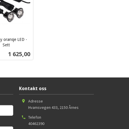
y oransje LED -
Sett
Pris
1 625,00
Kjøp
Kontakt oss
Adresse
Hvamsvegen 433
,
2150
Årnes
Telefon
40462390