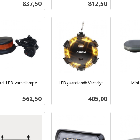
Pris
Pris
837,50
812,50
mva.
mva.
Kjøp
Kjøp
kel LED varsellampe
LEDguardian® Varselys
Mini
inkl.
inkl.
mva.
mva.
Pris
Pris
562,50
405,00
Kjøp
Kjøp