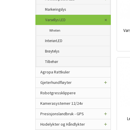
Markeringslys
Varsellys LED
Whelen
Var
inkl.
InteriørLED
mva.
Brøytelys
Tilbehør
Agropa Rattkuler
Gjeterhundfløyter
Robotgressklippere
Kamerasystemer 12/24v
Presisjonslandbruk - GPS
L
Hodelykter og Håndlykter
inkl.