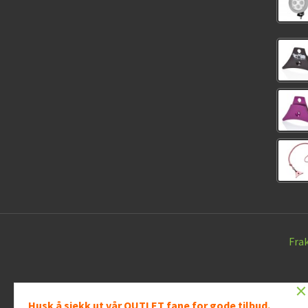
Fra
×
Husk å sjekk ut vår OUTLET fane for gode tilbud.