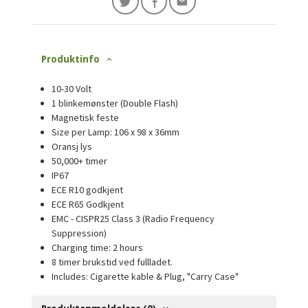
Produktinfo
10-30 Volt
1 blinkemønster (Double Flash)
Magnetisk feste
Size per Lamp: 106 x 98 x 36mm
Oransj lys
50,000+ timer
IP67
ECE R10 godkjent
ECE R65 Godkjent
EMC - CISPR25 Class 3 (Radio Frequency
Suppression)
Charging time: 2 hours
8 timer brukstid ved fullladet.
Includes: Cigarette kable & Plug, "Carry Case"