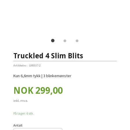
Truckled 4 Slim Blits
Artikkelnr.:
LW0037-2
Kun 6,6mm tykk | 3 blinkemønster
Pris
NOK
299,00
inkl. mva.
På lager: 6 stk.
Antall