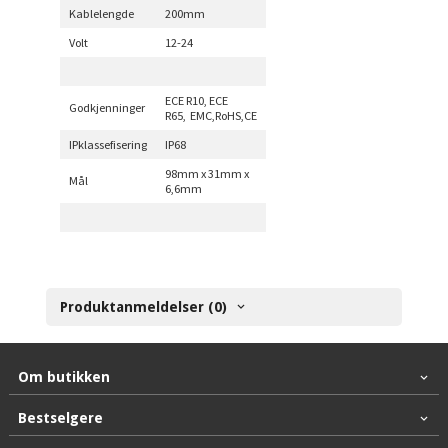
Kablelengde
200mm
Volt
12-24
ECE R10, ECE
Godkjenninger
R65
,
EMC,RoHS,CE
IPklassefisering
IP68
98mm x 31mm x
Mål
6,6mm
Produktanmeldelser (0)
Om butikken
Bestselgere