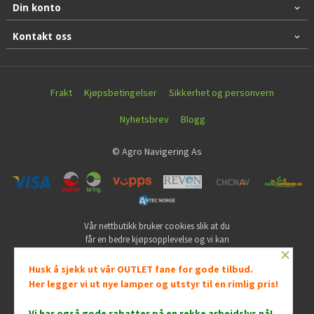
Din konto
Kontakt oss
Frakt
Kjøpsbetingelser
Sikkerhet og personvern
Nyhetsbrev
Blogg
© Agro Navigering As
Vår nettbutikk bruker cookies slik at du
får en bedre kjøpsopplevelse og vi kan
×
yte deg bedre service. Vi bruker cookies
hovedsaklig til å lagre
Husk å sjekk ut vår OUTLET fane for gode tilbud.
innloggingsdetaljer og huske hva du
Her legger vi ut nye lamper og utstyr til en rimlig pris!
har puttet i handlekurven din. Fortsett å
bruke siden som normalt om du godtar
Vi har også gode rabatter på en rekke arbeidslys nå
!