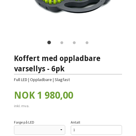
Koffert med oppladbare
varsellys - 6pk
Full LED | Oppladbare | Slagfast
Pris
NOK
1 980,00
inkl. mva.
Farge på LED
Antall