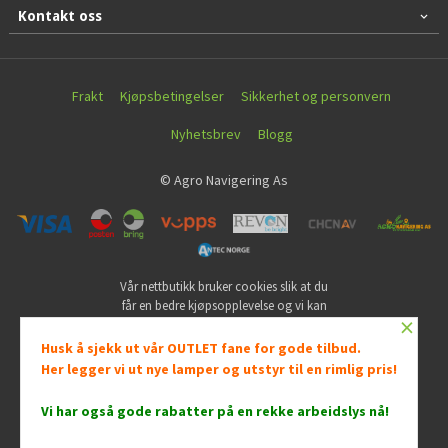
Kontakt oss
Frakt
Kjøpsbetingelser
Sikkerhet og personvern
Nyhetsbrev
Blogg
© Agro Navigering As
Vår nettbutikk bruker cookies slik at du
får en bedre kjøpsopplevelse og vi kan
×
yte deg bedre service. Vi bruker cookies
hovedsaklig til å lagre
Husk å sjekk ut vår OUTLET fane for gode tilbud.
innloggingsdetaljer og huske hva du
Her legger vi ut nye lamper og utstyr til en rimlig pris!
har puttet i handlekurven din. Fortsett å
bruke siden som normalt om du godtar
Vi har også gode rabatter på en rekke arbeidslys nå
!
dette.
Les mer