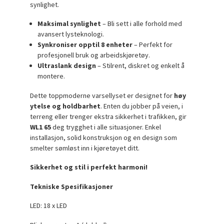
synlighet.
Maksimal synlighet
– Bli sett i alle forhold med
avansert lysteknologi.
Synkroniser opptil 8 enheter
– Perfekt for
profesjonell bruk og arbeidskjøretøy.
Ultraslank design
– Stilrent, diskret og enkelt å
montere.
Dette toppmoderne varsellyset er designet for
høy
ytelse og holdbarhet
. Enten du jobber på veien, i
terreng eller trenger ekstra sikkerhet i trafikken, gir
WL1 65
deg trygghet i alle situasjoner. Enkel
installasjon, solid konstruksjon og en design som
smelter sømløst inn i kjøretøyet ditt.
Sikkerhet og stil i perfekt harmoni!
Tekniske Spesifikasjoner
LED: 18 x LED