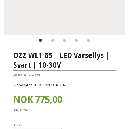
OZZ WL1 65 | LED Varsellys |
Svart | 10-30V
Artikkelnr.:
21888401
E-godkjent | 18W | Oransje | Dt-3
Pris
NOK
775,00
inkl. mva.
Antall