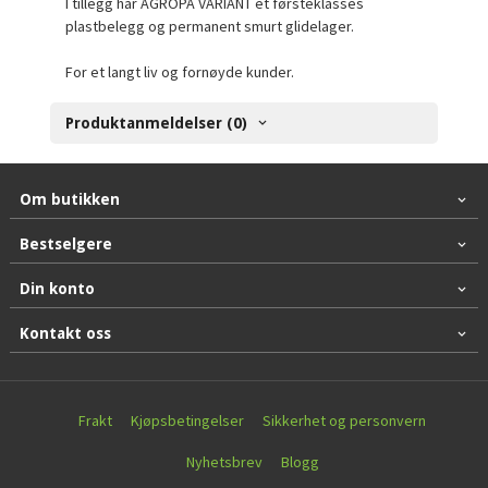
I tillegg har AGROPA VARIANT et førsteklasses
plastbelegg og permanent smurt glidelager.
For et langt liv og fornøyde kunder.
Produktanmeldelser (0)
Om butikken
Bestselgere
Din konto
Kontakt oss
Frakt
Kjøpsbetingelser
Sikkerhet og personvern
Nyhetsbrev
Blogg