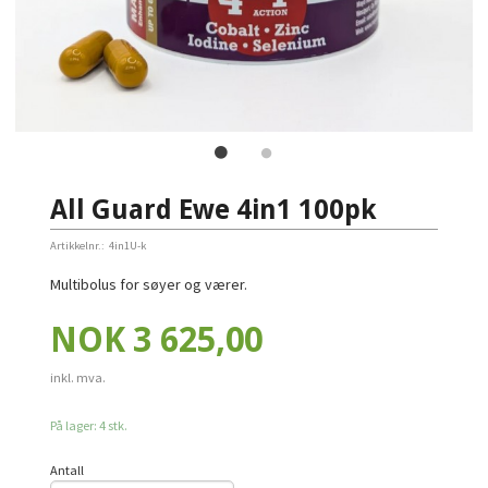
All Guard Ewe 4in1 100pk
Artikkelnr.:
4in1U-k
Multibolus for søyer og værer.
Pris
NOK
3 625,00
inkl. mva.
På lager: 4 stk.
Antall