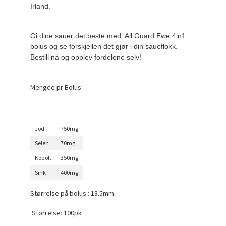
Irland.
Gi dine sauer det beste med All Guard Ewe 4in1
bolus og se forskjellen det gjør i din saueflokk.
Bestill nå og opplev fordelene selv!
Mengde pr Bolus:
Jod
750mg
Selen
70mg
Kobolt
350mg
Sink
400mg
Størrelse på bolus : 13.5mm
Størrelse: 100pk