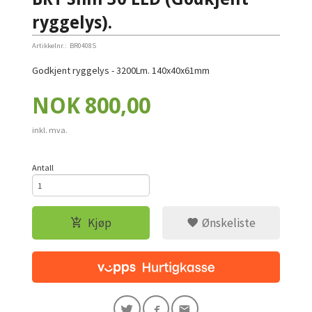
ryggelys).
Artikkelnr.:
BR0408S
Godkjent ryggelys - 3200Lm. 140x40x61mm
Pris
NOK
800,00
inkl. mva.
Antall
Kjøp
Ønskeliste