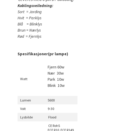
Koblingsveiledning:
Sort = Jording
Hvit = Parklys
Blå = Blinklys
Brun = Nærlys
Rød = Fjernlys
Spesifikasjoner(pr lampe)
Fjern 60w
Nær 30w
Watt
Park 10w
Blink 10w
Lumen
5600
Volt
9-30
Lysbilde
Flood
CE RohS
ECE R10, ECE R149,