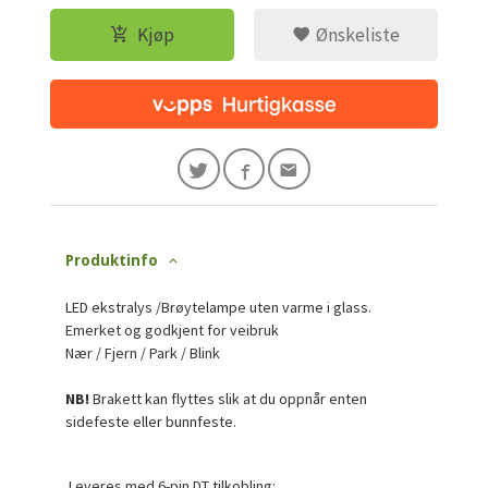
Kjøp
Ønskeliste
Produktinfo
LED ekstralys /Brøytelampe uten varme i glass.
Emerket og godkjent for veibruk
Nær / Fjern / Park / Blink
NB!
Brakett kan flyttes slik at du oppnår enten
sidefeste eller bunnfeste.
Leveres med 6-pin DT tilkobling: