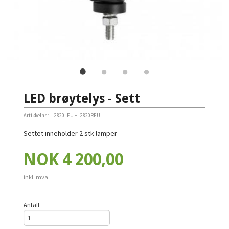
LED brøytelys - Sett
Artikkelnr.:
LG820LEU +LG820REU
Settet inneholder 2 stk lamper
Pris
NOK
4 200,00
inkl. mva.
Antall