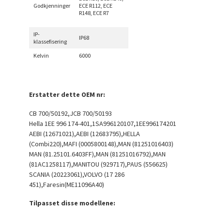
Godkjenninger
ECE R112, ECE
R148, ECE R7
IP-
IP68
klassefisering
Kelvin
6000
Erstatter dette OEM nr:
CB 700/50192,JCB 700/50193
Hella 1EE 996 174-401,1SA996120107,1EE996174201
AEBI (12671021),AEBI (12683795),HELLA
(Combi220),MAFI (0005800148),MAN (81251016403)
MAN (81.25101.6403FF),MAN (81251016792),MAN
(81AC1258117),MANITOU (929717),PAUS (556625)
SCANIA (20223061),VOLVO (17 286
451),Faresin(ME11096A40)
Tilpasset disse modellene: