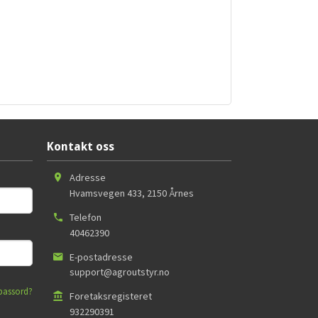
Kontakt oss
Adresse
Hvamsvegen 433
,
2150
Årnes
Telefon
40462390
E-postadresse
support@agroutstyr.no
passord?
Foretaksregisteret
932290391