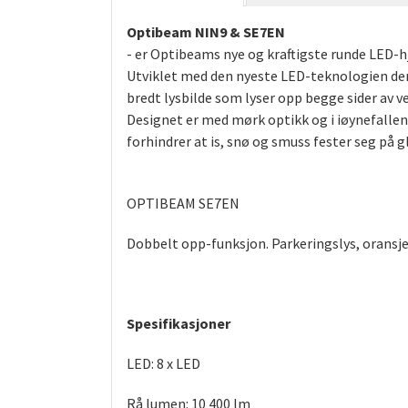
Optibeam NIN9 & SE7EN
- er Optibeams nye og kraftigste runde LED-hj
Utviklet med den nyeste LED-teknologien der 
bredt lysbilde som lyser opp begge sider av v
Designet er med mørk optikk og i iøynefallen
forhindrer at is, snø og smuss fester seg på 
OPTIBEAM SE7EN
Dobbelt opp-funksjon. Parkeringslys, oransje
Spesifikasjoner
LED: 8 x LED
Rå lumen: 10 400 lm