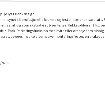
elpelys i slank design.
hensynet til profesjonelle brukere og installatører er ivaretatt
eien, samtidig som ekstralyset lyser lenge. Rekkevidden er 1 lux ve
de X-Park. Parkeringsfunksjon med hvitt eller oransje som tilval
glasset. Leveres med to alternative monteringsfester, en brakett el
/hvit.