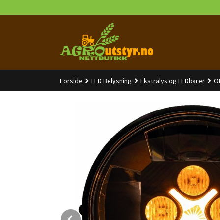
Gå
til
innholdet
Forside
LED Belysning
Ekstralys og LEDbarer
O
Prev