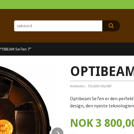
PTIBEAM Se7en 7"
OPTIBEAM
Artikkelnr.:
TD1605-NS2087
Optibeam Se7en er den perfekte 
design, den nyeste teknologien 
Pris
NOK
3 800,0
Next