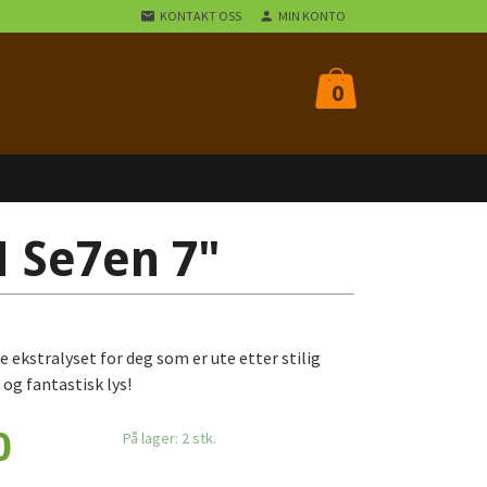
KONTAKT OSS
MIN KONTO
0
 Se7en 7"
ekstralyset for deg som er ute etter stilig
og fantastisk lys!
0
På lager: 2 stk.