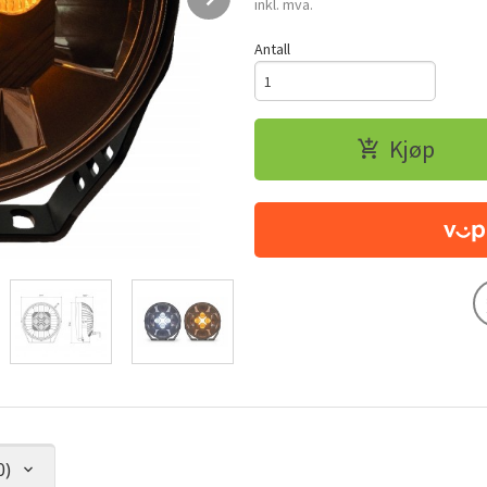
inkl. mva.
Antall
Kjøp
0)