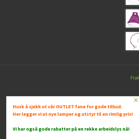
Fra
×
Husk å sjekk ut vår OUTLET fane for gode tilbud.
Her legger vi ut nye lamper og utstyr til en rimlig pris!
Vår nettb
bruker c
Vi har også gode rabatter på en rekke arbeidslys nå
!