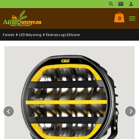
Gå
til
innholdet
0
Forside
LED Belysning
Ekstralys og LEDbarer
Prev
N