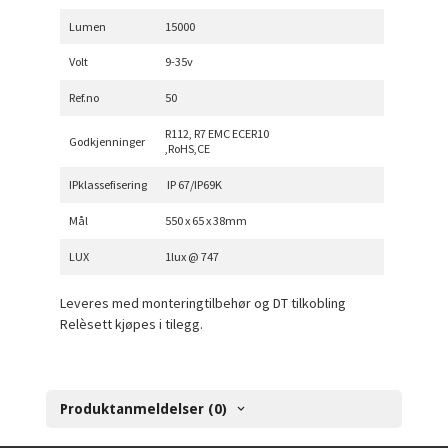
Lumen
15000
Volt
9-35v
Ref.no
50
R112, R7 EMC ECER10
Godkjenninger
,RoHS,CE
IPklassefisering
IP 67/IP69K
Mål
550 x 65 x 38mm
LUX
1lux @ 747
Leveres med monteringtilbehør og DT tilkobling
Relèsett kjøpes i tilegg.
Produktanmeldelser (0)