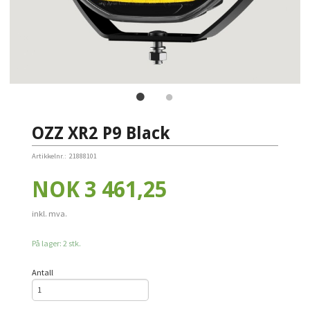
OZZ XR2 P9 Black
Artikkelnr.:
21888101
Pris
NOK
3 461,25
inkl. mva.
På lager: 2 stk.
Antall