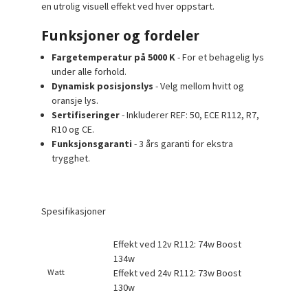
en utrolig visuell effekt ved hver oppstart.
Funksjoner og fordeler
Fargetemperatur på 5000 K
- For et behagelig lys
under alle forhold.
Dynamisk posisjonslys
- Velg mellom hvitt og
oransje lys.
Sertifiseringer
- Inkluderer REF: 50, ECE R112, R7,
R10 og CE.
Funksjonsgaranti
- 3 års garanti for ekstra
trygghet.
Spesifikasjoner
Effekt ved 12v R112: 74w Boost
134w
Watt
Effekt ved 24v R112: 73w Boost
130w