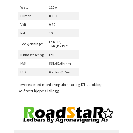
Watt
120w
Lumen
8.100
Volt
9-32
Ref.no
30
E4 R112,
Godkjenninger
EMC,RoHS,CE
IPklassefisering
IP68
Mål
561x89x84mm
LUX
0,25lux @ 742m
Leveres med monteringtilbehør og DT tilkobling
Relèsett kjøpes i tilegg.