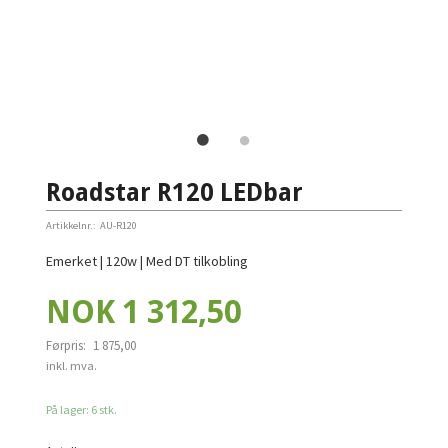
Roadstar R120 LEDbar
Artikkelnr.:
AU-R120
Emerket | 120w | Med DT tilkobling
Tilbud
NOK
1 312,50
Førpris:
1 875,00
Rabatt
inkl. mva.
På lager: 6 stk.