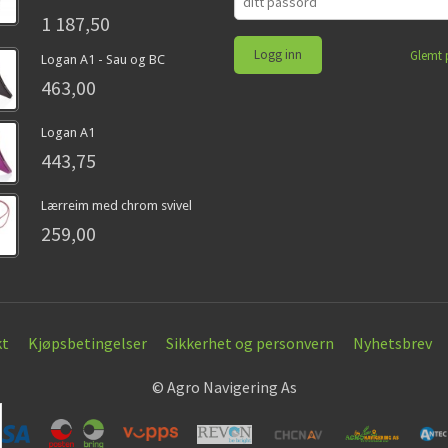
1 187,50
Glemt 
Logan A1 - Sau og BC
463,00
Logan A1
443,75
Lærreim med chrom svivel
259,00
kt
Kjøpsbetingelser
Sikkerhet og personvern
Nyhetsbrev
© Agro Navigering As