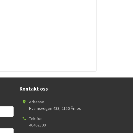
Kontakt oss
Adresse
Hvamsvegen 433
,
2150
Årnes
Telefon
40462390