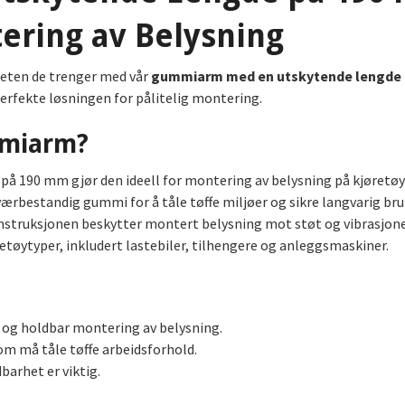
tering av Belysning
iteten de trenger med vår
gummiarm med en utskytende lengde
 perfekte løsningen for pålitelig montering.
mmiarm?
å 190 mm gjør den ideell for montering av belysning på kjøretøy
værbestandig gummi for å tåle tøffe miljøer og sikre langvarig bru
nstruksjonen beskytter montert belysning mot støt og vibrasjone
retøytyper, inkludert lastebiler, tilhengere og anleggsmaskiner.
r og holdbar montering av belysning.
 må tåle tøffe arbeidsforhold.
dbarhet er viktig.