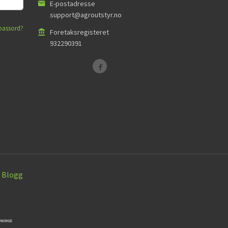
E-postadresse
support@agroutstyr.no
passord?
Foretaksregisteret
932290391
Blogg