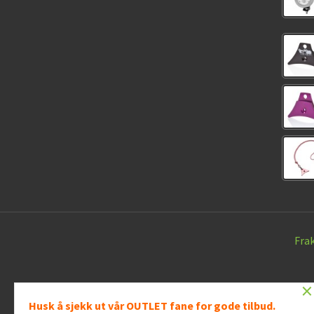
Fra
×
Husk å sjekk ut vår OUTLET fane for gode tilbud.