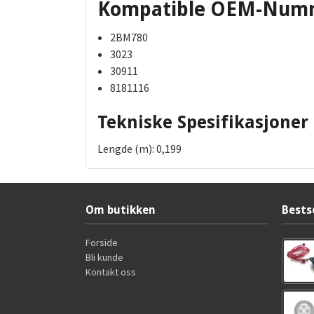
Kompatible OEM-Num
2BM780
3023
30911
8181116
Tekniske Spesifikasjoner
Lengde (m): 0,199
Om butikken
Bests
Forside
Bli kunde
Kontakt oss