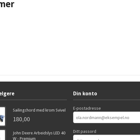
mer
elgere
Din konto
E-postadresse
Sailingchord med krom Svivel
180,00
Ditt passord
John Deere Arbeidslys LED 40
W - Premium