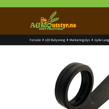
Gå
til
innholdet
Forside
LED Belysning
Markeringslys
Gylle La