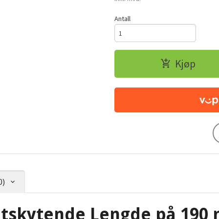
Antall
Kjøp
0)
skytende Lengde på 190 