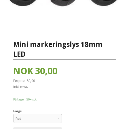
Mini markeringslys 18mm
LED
Tilbud
NOK
30,00
Førpris:
50,00
Rabatt
inkl. mva.
På lager: 50+ stk.
Farge