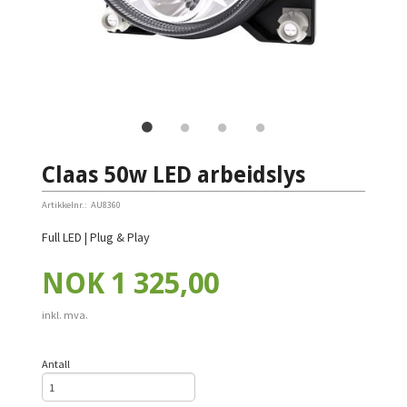
Claas 50w LED arbeidslys
Artikkelnr.:
AU8360
Full LED | Plug & Play
Pris
NOK
1 325,00
inkl. mva.
Antall