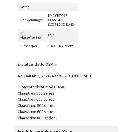
Ref.no
EMC CISPR 25
Godkjenninger
CLASS 4
ECE R 10 CE, RoHS
IP-
IP67
klassefisering
Dimensjon
104 x 104 x89mm
Erstatter dette OEM nr:
4271840M92, 4271840M91, G931901115010
Tilpasset disse modellene:
ClaasAres 500 series
ClaasAres 600 series
ClaasArion 500 series
ClaasArion 600 series
ClaasArion 800 series
Produktanmeldelser (0)