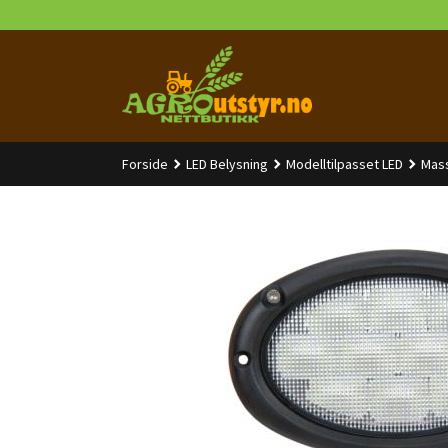
Gå
til
innholdet
Forside
LED Belysning
Modelltilpasset LED
Mas