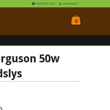
KONTAKT OSS
MIN KONTO
0
erguson 50w
dslys