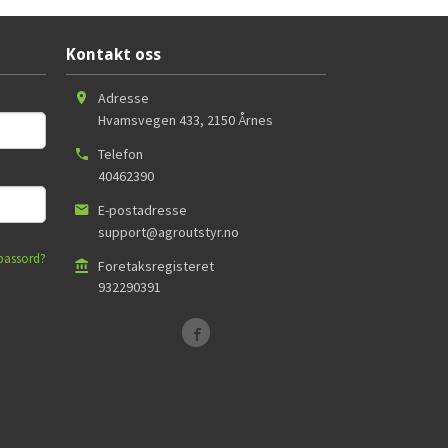
Kontakt oss
Adresse
Hvamsvegen 433
,
2150
Årnes
Telefon
40462390
E-postadresse
support@agroutstyr.no
passord?
Foretaksregisteret
932290391