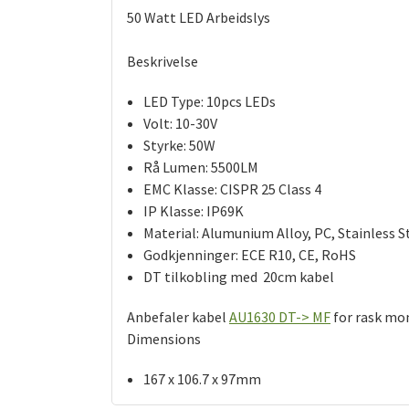
50 Watt LED Arbeidslys
Beskrivelse
LED Type: 10pcs LEDs
Volt: 10-30V
Styrke: 50W
Rå Lumen: 5500LM
EMC Klasse: CISPR 25 Class 4
IP Klasse: IP69K
Material: Alumunium Alloy, PC, Stainless S
Godkjenninger: ECE R10, CE, RoHS
DT tilkobling med 20cm kabel
Anbefaler kabel
AU1630 DT-> MF
for rask mo
Dimensions
167 x 106.7 x 97mm