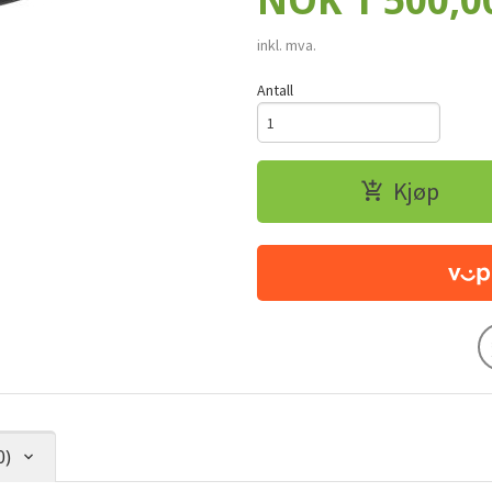
NOK
1 500,0
inkl. mva.
Antall
Kjøp
0)