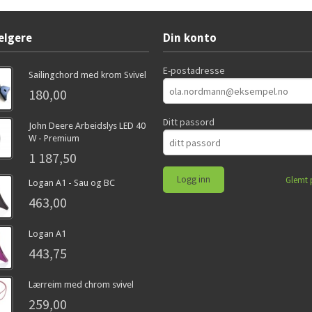
elgere
Din konto
E-postadresse
Sailingchord med krom Svivel
180,00
Ditt passord
John Deere Arbeidslys LED 40
W - Premium
1 187,50
Glemt 
Logan A1 - Sau og BC
463,00
Logan A1
443,75
Lærreim med chrom svivel
259,00