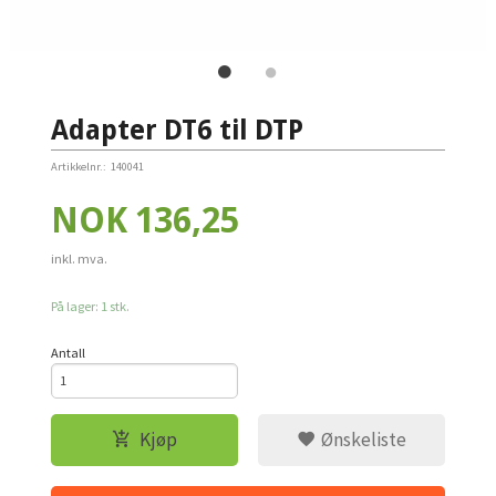
Adapter DT6 til DTP
Artikkelnr.:
140041
Pris
NOK
136,25
inkl. mva.
På lager: 1 stk.
Antall
Kjøp
Ønskeliste