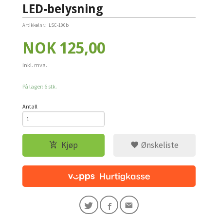
LED-belysning
Artikkelnr.:
LSC-100b
Pris
NOK
125,00
inkl. mva.
På lager: 6 stk.
Antall
Kjøp
Ønskeliste