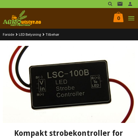
Gå
til
innholdet
0
Forside
LED Belysning
Tilbehør
Kompakt strobekontroller for