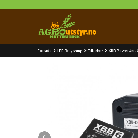
Gå
til
innholdet
Forside
LED Belysning
Tilbehør
XBB PowerUnit 6
Prev