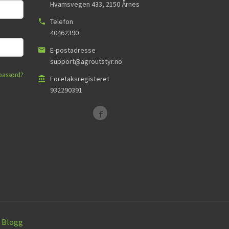
Hvamsvegen 433
,
2150
Årnes
Telefon
40462390
E-postadresse
support@agroutstyr.no
passord?
Foretaksregisteret
932290391
Blogg