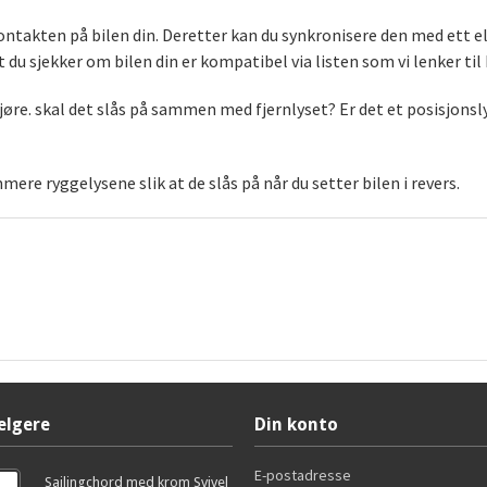
akten på bilen din. Deretter kan du synkronisere den med ett elle
 at du sjekker om bilen din er kompatibel via listen som vi lenker til 
 gjøre. skal det slås på sammen med fjernlyset? Er det et posisjon
mere ryggelysene slik at de slås på når du setter bilen i revers.
elgere
Din konto
E-postadresse
Sailingchord med krom Svivel