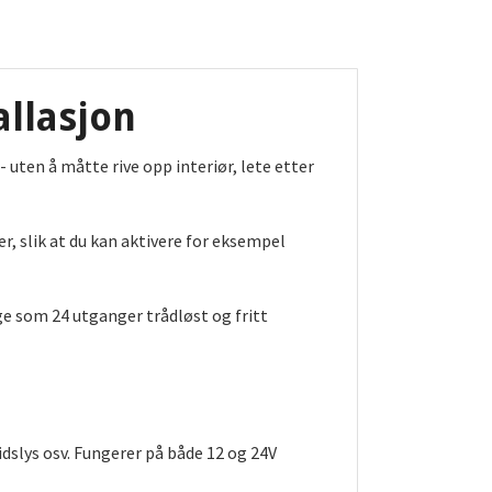
allasjon
uten å måtte rive opp interiør, lete etter
, slik at du kan aktivere for eksempel
ge som 24 utganger trådløst og fritt
idslys osv. Fungerer på både 12 og 24V