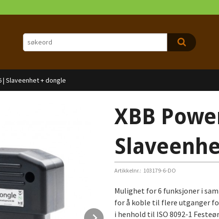
 | Slaveenhet + dongle
XBB Power
Slaveenhe
Artikkelnr.:
103179-6-DO
Mulighet for 6 funksjoner i sa
for å koble til flere utganger fo
Next
i henhold til ISO 8092-1 Feste