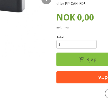
eller PP-CAN-FD®.
Pris
NOK
0,00
inkl. mva.
Antall
Kjøp