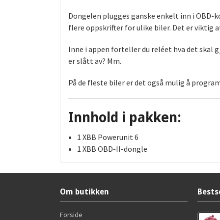
Dongelen plugges ganske enkelt inn i OBD-kont
flere oppskrifter for ulike biler. Det er viktig
Inne i appen forteller du reléet hva det skal
er slått av? Mm.
På de fleste biler er det også mulig å program
Innhold i pakken:
1 XBB Powerunit 6
1 XBB OBD-II-dongle
Om butikken
Bests
Forside