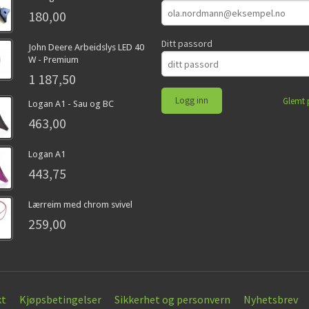
180,00
Ditt passord
John Deere Arbeidslys LED 40
W - Premium
1 187,50
Glemt 
Logan A1 - Sau og BC
463,00
Logan A1
443,75
Lærreim med chrom svivel
259,00
kt
Kjøpsbetingelser
Sikkerhet og personvern
Nyhetsbrev