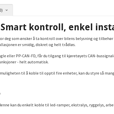
0)
Smart kontroll, enkel inst
 deg som ønsker å ta kontroll over bilens belysning og tilbehør - 
allasjonen er smidig, diskret og helt trådløs.
eller PP-CAN-FD, får du tilgang til kjøretøyets CAN-bussignaler
 funksjoner - helt automatisk.
igheten til å koble til opptil fire enheter, kan du styre så man
e
enne kan du enkelt koble til led-ramper, ekstralys, ryggelys, arbe