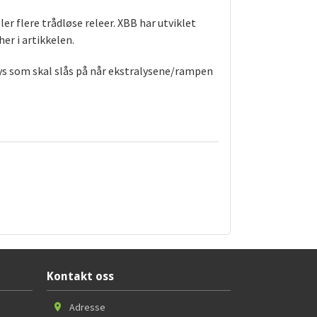
r flere trådløse releer. XBB har utviklet
her i artikkelen.
slys som skal slås på når ekstralysene/rampen
Kontakt oss
Adresse