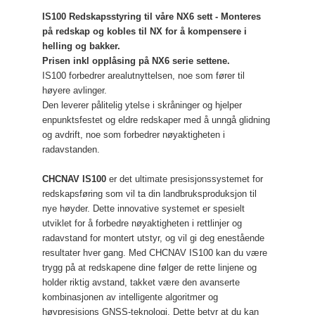
IS100 Redskapsstyring til våre NX6 sett - Monteres
på redskap og kobles til NX for å kompensere i
helling og bakker.
Prisen inkl opplåsing på NX6 serie settene.
IS100 forbedrer arealutnyttelsen, noe som fører til
høyere avlinger.
Den leverer pålitelig ytelse i skråninger og hjelper
enpunktsfestet og eldre redskaper med å unngå glidning
og avdrift, noe som forbedrer nøyaktigheten i
radavstanden.
CHCNAV IS100
er det ultimate presisjonssystemet for
redskapsføring som vil ta din landbruksproduksjon til
nye høyder. Dette innovative systemet er spesielt
utviklet for å forbedre nøyaktigheten i rettlinjer og
radavstand for montert utstyr, og vil gi deg enestående
resultater hver gang. Med CHCNAV IS100 kan du være
trygg på at redskapene dine følger de rette linjene og
holder riktig avstand, takket være den avanserte
kombinasjonen av intelligente algoritmer og
høypresisjons GNSS-teknologi. Dette betyr at du kan