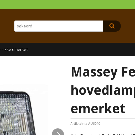
- Ikke emerket
Massey F
hovedlamp
emerket
Artikkelnr.:
AU6040
Next