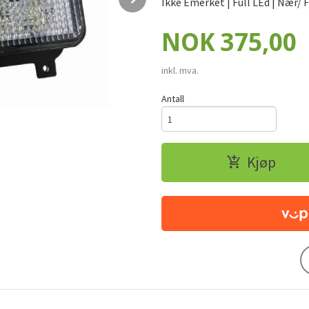
Ikke Emerket | Full LEd | Nær/ 
Pris
NOK
375,00
inkl. mva.
Antall
Kjøp