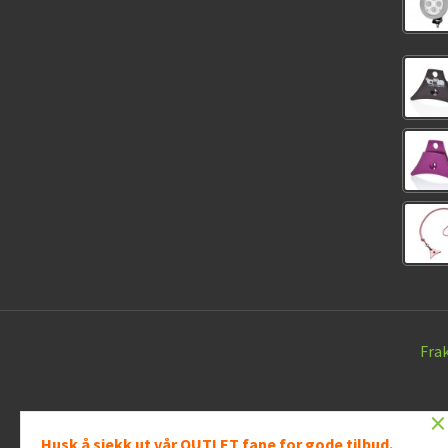
Fra
×
Husk å sjekk ut vår OUTLET fane for gode tilbud.