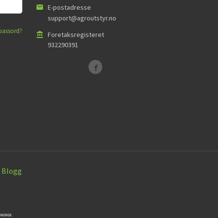
E-postadresse
support@agroutstyr.no
passord?
Foretaksregisteret
932290391
Blogg