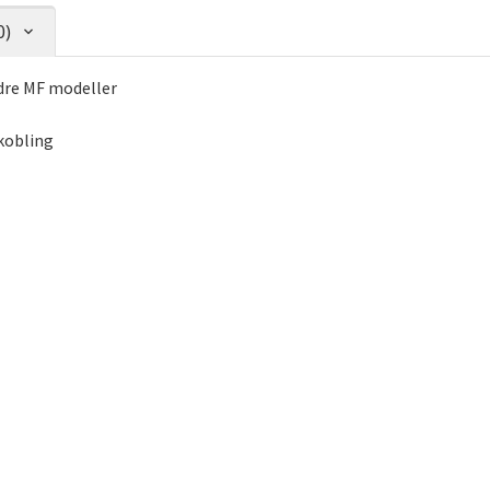
0)
dre MF modeller
kobling