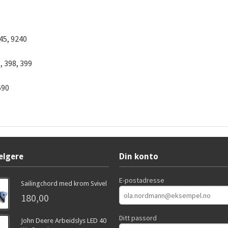
45, 9240
, 398, 399
690
elgere
Din konto
E-postadresse
Sailingchord med krom Svivel
180,00
Ditt passord
John Deere Arbeidslys LED 40