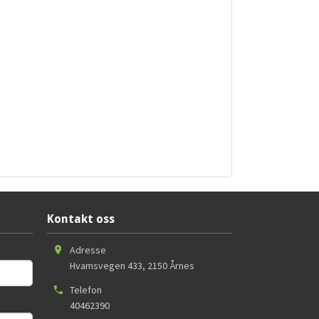
Kontakt oss
Adresse
Hvamsvegen 433
,
2150
Årnes
Telefon
40462390