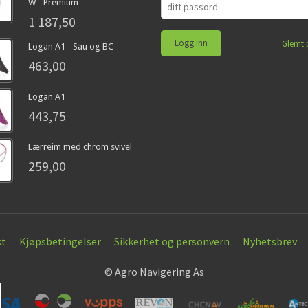
W - Premium
1 187,50
Glemt 
Logan A1 - Sau og BC
463,00
Logan A1
443,75
Lærreim med chrom svivel
259,00
kt
Kjøpsbetingelser
Sikkerhet og personvern
Nyhetsbrev
© Agro Navigering As