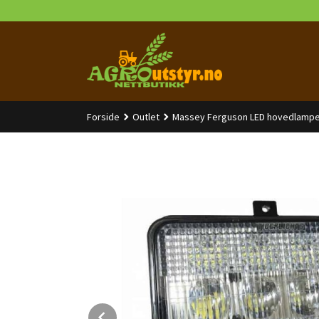
Gå
til
innholdet
Forside
Outlet
Massey Ferguson LED hovedlampe 
Prev