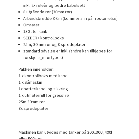
inkl. 2x releèr og bedre kabelsett
8 utgående rør (30mm rør)
Arbeidsbredde 3-6m (kommer ann på frøstørrelse)
Omrører
130 liter tank
SEEDER+ kontrollboks
25m, 30mm rør og 8 spredeplater
standard såvalse er inkl. (andre kan tilkjøpes for
forskjellige førtyper.)
Pakken inneholder:
1 x kontrollboks med kabel
1 x Såmaskin
1x batterikabel og sikkring
1 x utmaterrull for gressfrø
25m 30mm rør.
8x spredeplater
Maskinen kan utvides med tanker på 200l,300l,400l
eller 500liter