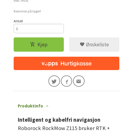
Rabatt
inkl. mva.
Kommer på lager!
Antall
Kjøp
Ønskeliste
Produktinfo
Intelligent og kabelfri navigasjon
Roborock RockMow Z115 bruker RTK +