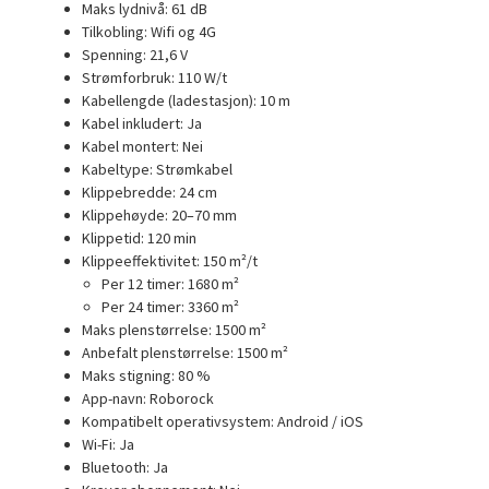
Maks lydnivå:
61 dB
Tilkobling:
Wifi og 4G
Spenning:
21,6 V
Strømforbruk:
110 W/t
Kabellengde (ladestasjon):
10 m
Kabel inkludert:
Ja
Kabel montert:
Nei
Kabeltype:
Strømkabel
Klippebredde:
24 cm
Klippehøyde:
20–70 mm
Klippetid:
120 min
Klippeeffektivitet:
150 m²/t
Per 12 timer: 1680 m²
Per 24 timer: 3360 m²
Maks plenstørrelse:
1500 m²
Anbefalt plenstørrelse:
1500 m²
Maks stigning:
80 %
App-navn:
Roborock
Kompatibelt operativsystem:
Android / iOS
Wi-Fi:
Ja
Bluetooth:
Ja