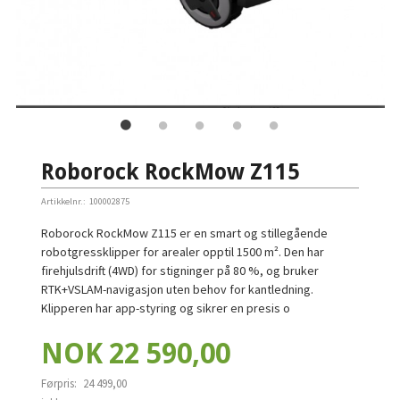
Roborock RockMow Z115
Artikkelnr.:
100002875
Roborock RockMow Z115 er en smart og stillegående
robotgressklipper for arealer opptil 1500 m². Den har
firehjulsdrift (4WD) for stigninger på 80 %, og bruker
RTK+VSLAM-navigasjon uten behov for kantledning.
Klipperen har app-styring og sikrer en presis o
Tilbud
NOK
22 590,00
Førpris:
24 499,00