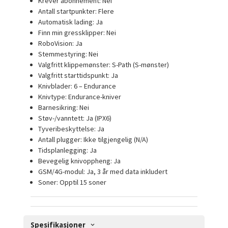
Krever abonnement:
Nei
Antall startpunkter:
Flere
Automatisk lading:
Ja
Finn min gressklipper:
Nei
RoboVision:
Ja
Stemmestyring:
Nei
Valgfritt klippemønster:
S-Path (S-mønster)
Valgfritt starttidspunkt:
Ja
Knivblader:
6 – Endurance
Knivtype:
Endurance-kniver
Barnesikring:
Nei
Støv-/vanntett:
Ja (IPX6)
Tyveribeskyttelse:
Ja
Antall plugger:
Ikke tilgjengelig (N/A)
Tidsplanlegging:
Ja
Bevegelig knivoppheng:
Ja
GSM/4G-modul:
Ja, 3 år med data inkludert
Soner:
Opptil 15 soner
Spesifikasjoner