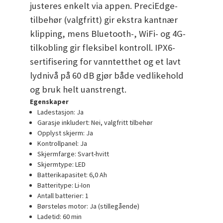
justeres enkelt via appen. PreciEdge-
tilbehør (valgfritt) gir ekstra kantnær
klipping, mens Bluetooth-, WiFi- og 4G-
tilkobling gir fleksibel kontroll. IPX6-
sertifisering for vanntetthet og et lavt
lydnivå på 60 dB gjør både vedlikehold
og bruk helt uanstrengt.
Egenskaper
Ladestasjon:
Ja
Garasje inkludert:
Nei, valgfritt tilbehør
Opplyst skjerm:
Ja
Kontrollpanel:
Ja
Skjermfarge:
Svart-hvitt
Skjermtype:
LED
Batterikapasitet:
6,0 Ah
Batteritype:
Li-Ion
Antall batterier:
1
Børsteløs motor:
Ja (stillegående)
Ladetid:
60 min